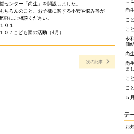
こ
援センター「尚生」を開設しました。
尚
もちろんのこと、お子様に関する不安や悩み等が
気軽にご相談ください。
こ
１０１
こ
１０７
こども園の活動（4月）
令
価
尚
次の記事
尚
ま
こ
こ
５
テ
お