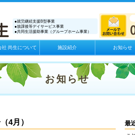
就労継続支援B型事業
放課後等デイサービス事業
共同生活援助事業（グループホーム事業）
会社 尚生について
施設紹介
お知らせ
お知らせ
（4月）
最